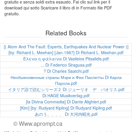
gratuito e senza soldi extra esausto. Fai clic sul link per il
download qui sotto Scaricare il libro di in Formato file PDF
gratuito.
Related Books
[( Atom And The Fault: Experts, Earthquakes And Nuclear Power )]
[by: Richard L. Meehan] [Jan-1987] Di Richard L. Meehan.pdf
Έλενα η φάλαινα Di Vasileios Pitsalidis.pdf
... Di Federico Siragusa.pdf
? Di Charles Saatchi.pdf
Необыкновенные страны Мэри и Феи Паолетты Di Карла
Парола.pdf
イタリア語で読むシリーズ２ Di ジューリオ デ パオリス.pdf
Di HAGE Musikverlag.pdf
[la Divina Commedia] Di Dante Alighieri.pdf
[Kim] [by: Rudyard Kipling] Di Rudyard Kipling.pdf
あのう、、、、 Di 大河内昭光.pdf
© Www.aprompt.ca