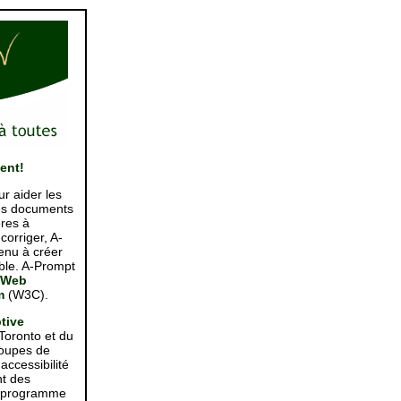
ent!
ur aider les
 des documents
res à
corriger, A-
enu à créer
ible. A-Prompt
Web
m
(W3C).
tive
Toronto et du
roupes de
accessibilité
nt des
le programme