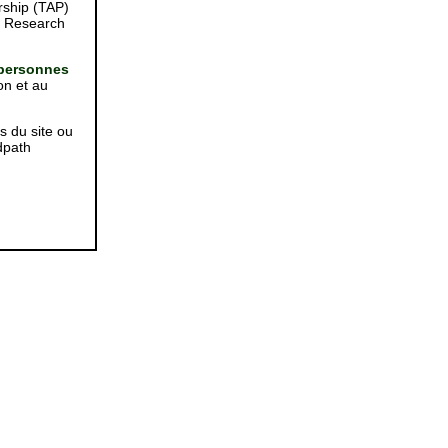
rship (TAP)
on Research
personnes
on et au
 du site ou
dpath