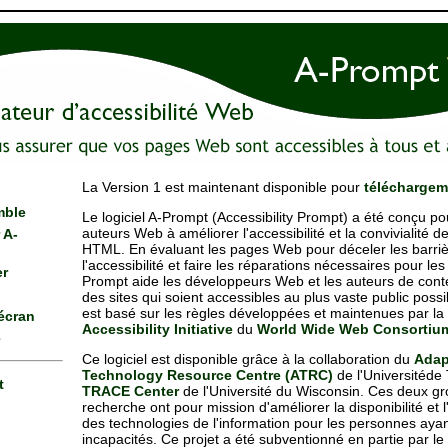
La Version 1 est maintenant disponible pour
téléchargem
mble
Le logiciel A-Prompt (
Accessibility Prompt
) a été conçu po
auteurs Web à améliorer l'accessibilité et la convivialité
 A-
HTML. En évaluant les pages Web pour déceler les barriè
l'accessibilité et faire les réparations nécessaires pour les 
er
Prompt aide les développeurs Web et les auteurs de cont
des sites qui soient accessibles au plus vaste public poss
est basé sur les règles développées et maintenues par la
écran
Accessibility Initiative
du
World Wide Web Consortiu
e
Ce logiciel est disponible grâce à la collaboration du
Adap
Technology Resource Centre (ATRC)
de l'Universitéde 
t
TRACE Center
de l'Université du Wisconsin. Ces deux g
recherche ont pour mission d'améliorer la disponibilité et l'
des technologies de l'information pour les personnes aya
incapacités. Ce projet a été subventionné en partie par 