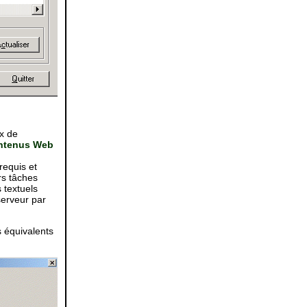
ux de
ontenus Web
requis et
rs tâches
 textuels
serveur par
s équivalents