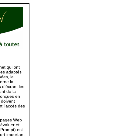
net qui ont
mes adaptés
ées, la
erne la
 d'écran, les
nt de la
 conçues en
s doivent
t l'accès des
de pages Web
évaluer et
 Prompt) est
ort important