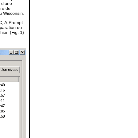
e d'une
tre
de
du Wisconsin.
PC, A-Prompt
éparation ou
hier. (Fig. 1)